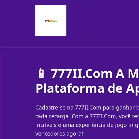
📱 777II.Com A 
Plataforma de A
Cadastre-se na 777II.Com para ganhar 
cada recarga. Com a 777II.Com, você t
incríveis e uma experiência de jogo inig
vencedores agora!