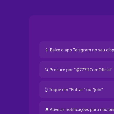
📱 Baixe o app Telegram no seu disp
🔍 Procure por "@777II.ComOficial"
👆 Toque em "Entrar" ou "Join"
🔔 Ative as notificações para não p