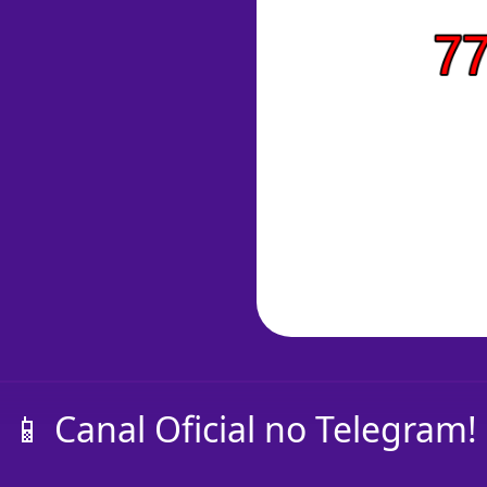
📱 Canal Oficial no Telegram!