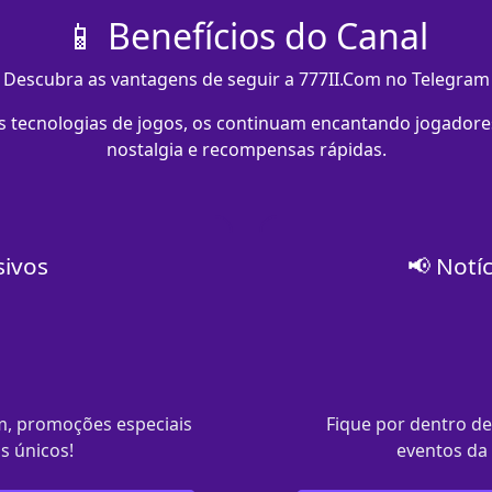
📱 Benefícios do Canal
Descubra as vantagens de seguir a 777II.Com no Telegram
 tecnologias de jogos, os continuam encantando jogadores
nostalgia e recompensas rápidas.
sivos
📢 Notí
m, promoções especiais
Fique por dentro d
s únicos!
eventos da