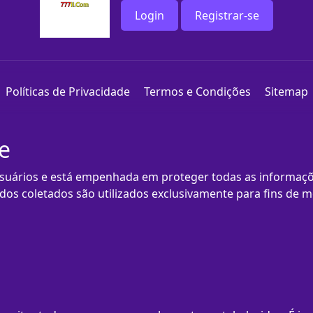
Login
Registrar-se
Políticas de Privacidade
Termos e Condições
Sitemap
de
 usuários e está empenhada em proteger todas as informaçõ
os coletados são utilizados exclusivamente para fins de m