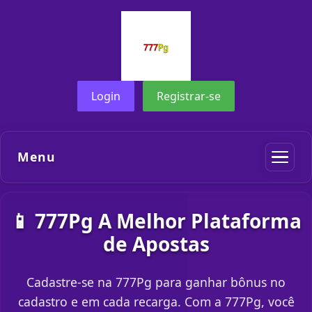
Login
Registrar-se
Menu
📱 777Pg A Melhor Plataforma
de Apostas
Cadastre-se na 777Pg para ganhar bônus no
cadastro e em cada recarga. Com a 777Pg, você