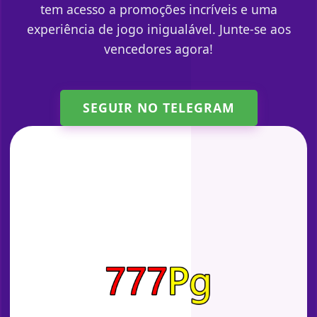
tem acesso a promoções incríveis e uma
experiência de jogo inigualável. Junte-se aos
vencedores agora!
SEGUIR NO TELEGRAM