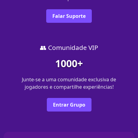
Falar Suporte
👥 Comunidade VIP
1000+
Junte-se a uma comunidade exclusiva de
jogadores e compartilhe experiências!
Entrar Grupo