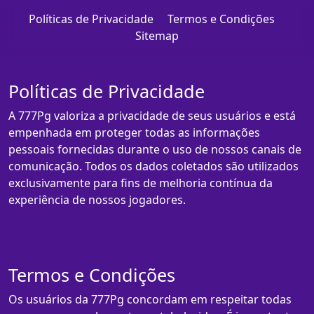
Políticas de Privacidade
Termos e Condições
Sitemap
Políticas de Privacidade
A 777Pg valoriza a privacidade de seus usuários e está
empenhada em proteger todas as informações
pessoais fornecidas durante o uso de nossos canais de
comunicação. Todos os dados coletados são utilizados
exclusivamente para fins de melhoria contínua da
experiência de nossos jogadores.
Termos e Condições
Os usuários da 777Pg concordam em respeitar todas