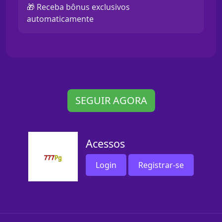
🎁 Receba bônus exclusivos
automaticamente
SEGUIR AGORA
Acessos
Login
Registrar-se