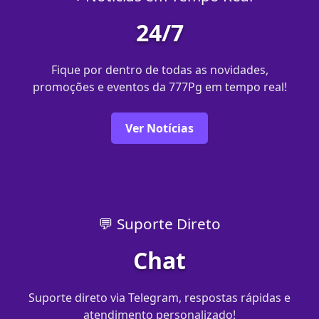
24/7
Fique por dentro de todas as novidades,
promoções e eventos da 777Pg em tempo real!
Ver Notícias
💬 Suporte Direto
Chat
Suporte direto via Telegram, respostas rápidas e
atendimento personalizado!