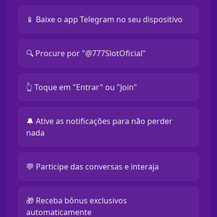
📱 Baixe o app Telegram no seu dispositivo
🔍 Procure por "@777SlotOficial"
👆 Toque em "Entrar" ou "Join"
🔔 Ative as notificações para não perder
nada
💬 Participe das conversas e interaja
🎁 Receba bônus exclusivos
automaticamente