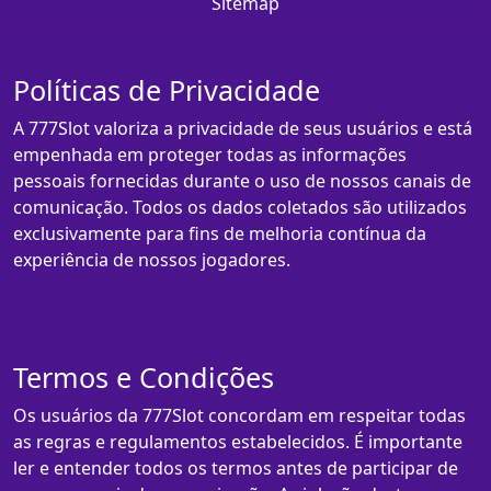
Sitemap
Políticas de Privacidade
A 777Slot valoriza a privacidade de seus usuários e está
empenhada em proteger todas as informações
pessoais fornecidas durante o uso de nossos canais de
comunicação. Todos os dados coletados são utilizados
exclusivamente para fins de melhoria contínua da
experiência de nossos jogadores.
Termos e Condições
Os usuários da 777Slot concordam em respeitar todas
as regras e regulamentos estabelecidos. É importante
ler e entender todos os termos antes de participar de