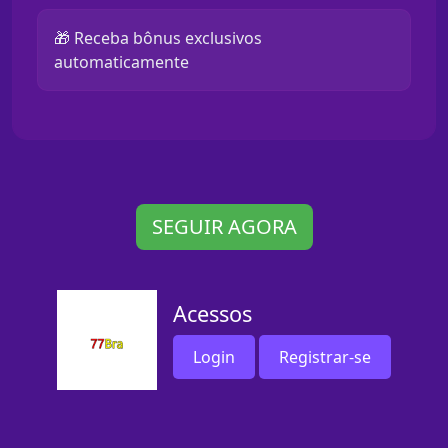
🎁 Receba bônus exclusivos
automaticamente
SEGUIR AGORA
Acessos
Login
Registrar-se