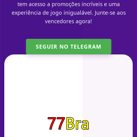
tem acesso a promoções incríveis e uma
experiência de jogo inigualável. Junte-se aos
vencedores agora!
SEGUIR NO TELEGRAM