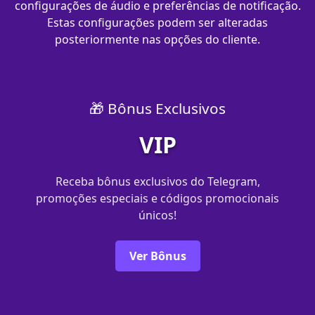
configurações de áudio e preferências de notificação.
Estas configurações podem ser alteradas
posteriormente nas opções do cliente.
🎁 Bônus Exclusivos
VIP
Receba bônus exclusivos do Telegram,
promoções especiais e códigos promocionais
únicos!
Ver Bônus