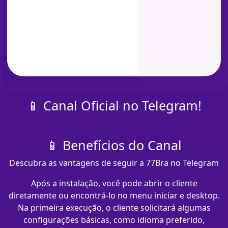
📱 Canal Oficial no Telegram!
📱 Benefícios do Canal
Descubra as vantagens de seguir a 77Bra no Telegram
Após a instalação, você pode abrir o cliente
diretamente ou encontrá-lo no menu iniciar e desktop.
Na primeira execução, o cliente solicitará algumas
configurações básicas, como idioma preferido,