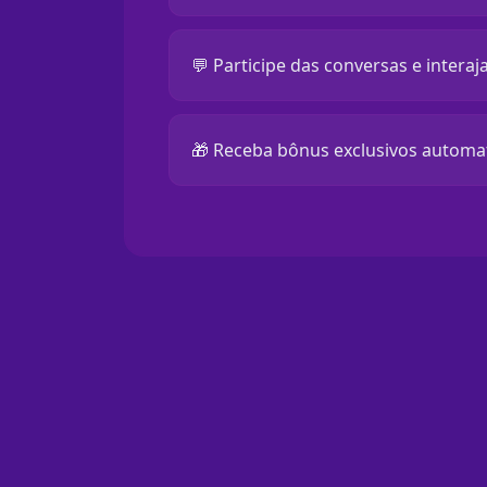
💬 Participe das conversas e interaj
🎁 Receba bônus exclusivos autom