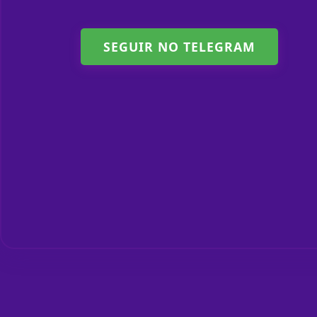
SEGUIR NO TELEGRAM