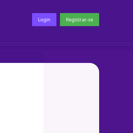
Login
Registrar-se