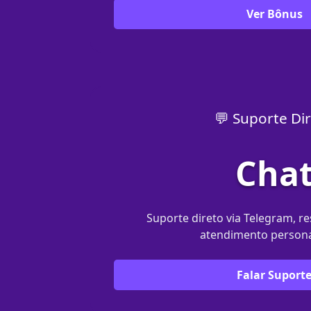
Ver Bônus
💬 Suporte Di
Cha
Suporte direto via Telegram, r
atendimento persona
Falar Suport