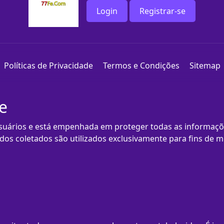
Login
Registrar-se
Políticas de Privacidade
Termos e Condições
Sitemap
de
usuários e está empenhada em proteger todas as informaçõ
os coletados são utilizados exclusivamente para fins de m