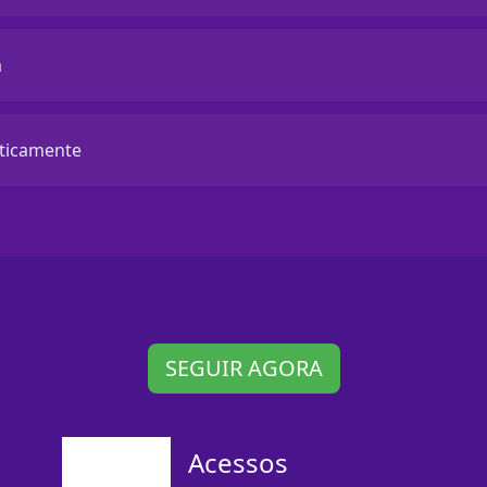
a
aticamente
SEGUIR AGORA
Acessos