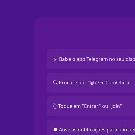
📱 Baixe o app Telegram no seu disp
🔍 Procure por "@77Fe.ComOficial"
👆 Toque em "Entrar" ou "Join"
🔔 Ative as notificações para não p