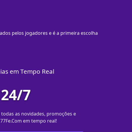
dos pelos jogadores e é a primeira escolha
cias em Tempo Real
24/7
e todas as novidades, promoções e
 77Fe.Com em tempo real!