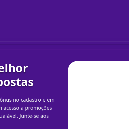
elhor
postas
ônus no cadastro e em
m acesso a promoções
ualável. Junte-se aos