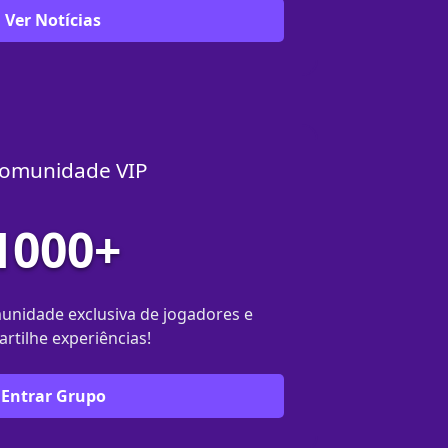
Ver Notícias
Comunidade VIP
1000+
unidade exclusiva de jogadores e
rtilhe experiências!
Entrar Grupo