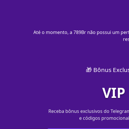
Até o momento, a 789Br não possui um perfil
re
🎁 Bônus Exclu
VIP
Receba bônus exclusivos do Telegra
e códigos promocionai