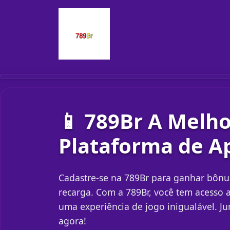
📱 789Br A Melh
Plataforma de A
Cadastre-se na 789Br para ganhar bônu
recarga. Com a 789Br, você tem acesso a
uma experiência de jogo inigualável. J
agora!