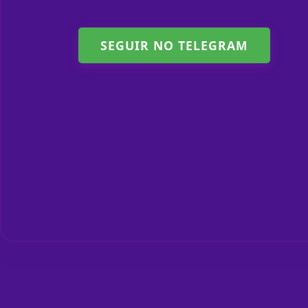
SEGUIR NO TELEGRAM