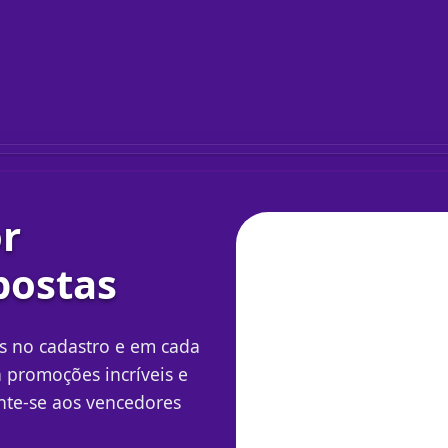
or
postas
s no cadastro e em cada
 promoções incríveis e
unte-se aos vencedores