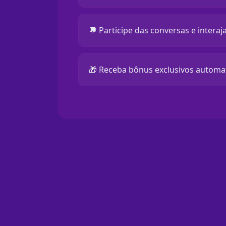
💬 Participe das conversas e interaj
🎁 Receba bônus exclusivos autom