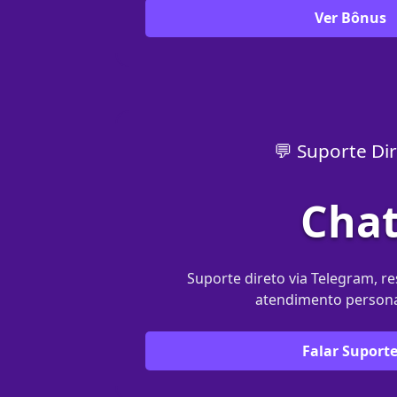
Ver Bônus
💬 Suporte Di
Cha
Suporte direto via Telegram, r
atendimento persona
Falar Suport