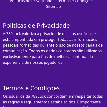
Políticas de Privacidade
Termos e Condições
Sitemap
Políticas de Privacidade
A 789Luck valoriza a privacidade de seus usuários e
está empenhada em proteger todas as informações
pessoais fornecidas durante o uso de nossos canais de
comunicação. Todos os dados coletados são utilizados
exclusivamente para fins de melhoria contínua da
experiência de nossos jogadores.
Termos e Condições
Os usuários da 789Luck concordam em respeitar todas
as regras e regulamentos estabelecidos. É importante