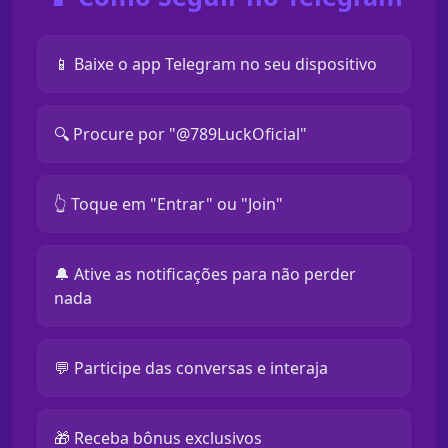
📱 Baixe o app Telegram no seu dispositivo
🔍 Procure por "@789LuckOficial"
👆 Toque em "Entrar" ou "Join"
🔔 Ative as notificações para não perder
nada
💬 Participe das conversas e interaja
🎁 Receba bônus exclusivos