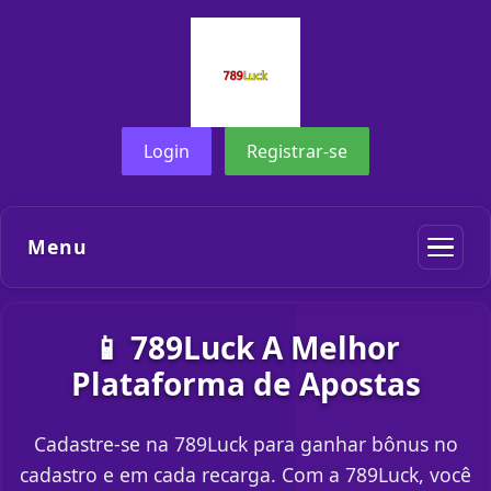
Login
Registrar-se
Menu
📱 789Luck A Melhor
Plataforma de Apostas
Cadastre-se na 789Luck para ganhar bônus no
cadastro e em cada recarga. Com a 789Luck, você