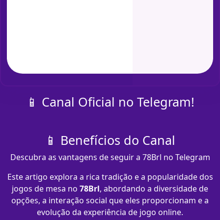
📱 Canal Oficial no Telegram!
📱 Benefícios do Canal
Descubra as vantagens de seguir a 78Brl no Telegram
Este artigo explora a rica tradição e a popularidade dos
jogos de mesa no
78Brl
, abordando a diversidade de
opções, a interação social que eles proporcionam e a
evolução da experiência de jogo online.