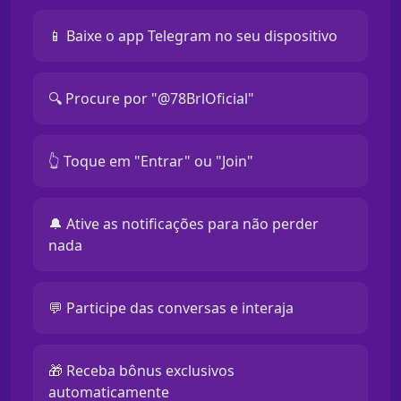
📱 Baixe o app Telegram no seu dispositivo
🔍 Procure por "@78BrlOficial"
👆 Toque em "Entrar" ou "Join"
🔔 Ative as notificações para não perder
nada
💬 Participe das conversas e interaja
🎁 Receba bônus exclusivos
automaticamente