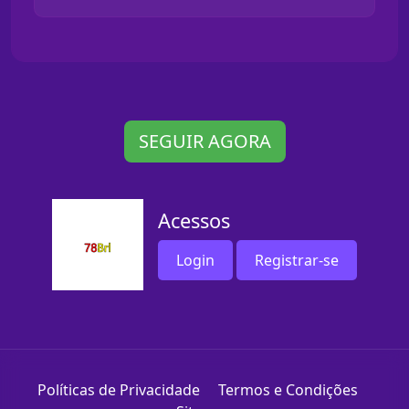
SEGUIR AGORA
Acessos
Login
Registrar-se
Políticas de Privacidade
Termos e Condições