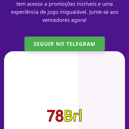
tem acesso a promoções incríveis e uma
experiência de jogo inigualável. Junte-se aos
vencedores agora!
SEGUIR NO TELEGRAM