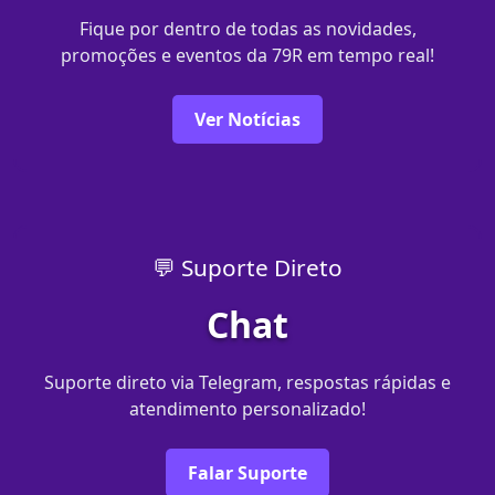
Fique por dentro de todas as novidades,
promoções e eventos da 79R em tempo real!
Ver Notícias
💬 Suporte Direto
Chat
Suporte direto via Telegram, respostas rápidas e
atendimento personalizado!
Falar Suporte