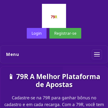
Login
Registrar-se
Menu
📱 79R A Melhor Plataforma
de Apostas
Cadastre-se na 79R para ganhar bônus no
cadastro e em cada recarga. Com a 79R, você tem