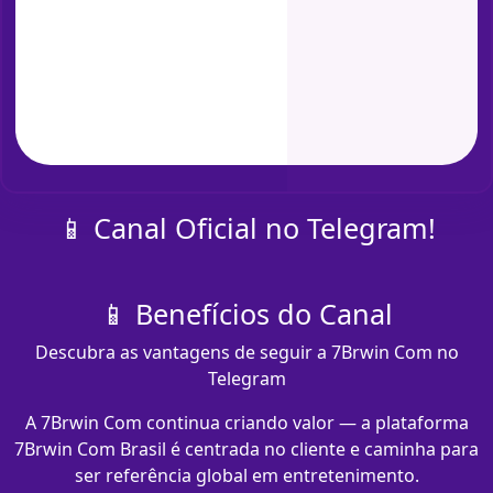
📱 Canal Oficial no Telegram!
📱 Benefícios do Canal
Descubra as vantagens de seguir a 7Brwin Com no
Telegram
A 7Brwin Com continua criando valor — a plataforma
7Brwin Com Brasil é centrada no cliente e caminha para
ser referência global em entretenimento.