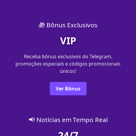
🎁 Bônus Exclusivos
VIP
Receba bônus exclusivos do Telegram,
promoções especiais e códigos promocionais
únicos!
Ver Bônus
📢 Notícias em Tempo Real
24/7