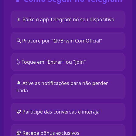
📱 Baixe o app Telegram no seu dispositivo
🔍 Procure por "@7Brwin ComOficial"
👆 Toque em "Entrar" ou "Join"
🔔 Ative as notificações para não perder
nada
💬 Participe das conversas e interaja
🎁 Receba bônus exclusivos