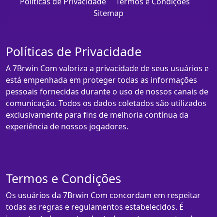
Políticas de Privacidade
Termos e Condições
Sitemap
Políticas de Privacidade
A 7Brwin Com valoriza a privacidade de seus usuários e
está empenhada em proteger todas as informações
pessoais fornecidas durante o uso de nossos canais de
comunicação. Todos os dados coletados são utilizados
exclusivamente para fins de melhoria contínua da
experiência de nossos jogadores.
Termos e Condições
Os usuários da 7Brwin Com concordam em respeitar
todas as regras e regulamentos estabelecidos. É