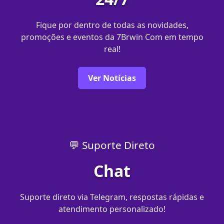
Fique por dentro de todas as novidades,
promoções e eventos da 7Brwin Com em tempo
real!
Ver Notícias
💬 Suporte Direto
Chat
Suporte direto via Telegram, respostas rápidas e
atendimento personalizado!