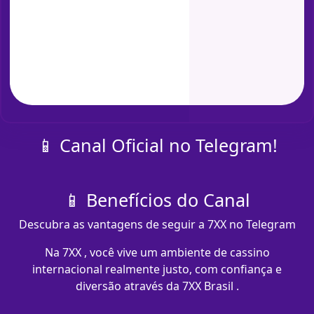
📱 Canal Oficial no Telegram!
📱 Benefícios do Canal
Descubra as vantagens de seguir a 7XX no Telegram
Na 7XX , você vive um ambiente de cassino
internacional realmente justo, com confiança e
diversão através da 7XX Brasil .