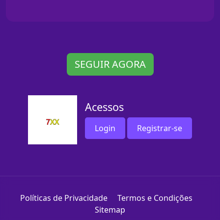
SEGUIR AGORA
Acessos
Login
Registrar-se
Políticas de Privacidade
Termos e Condições
Sitemap