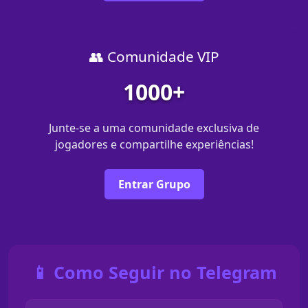
👥 Comunidade VIP
1000+
Junte-se a uma comunidade exclusiva de
jogadores e compartilhe experiências!
Entrar Grupo
📱 Como Seguir no Telegram