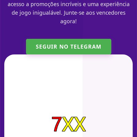
acesso a promoções incríveis e uma experiência
de jogo inigualável. Junte-se aos vencedores
agora!
SEGUIR NO TELEGRAM