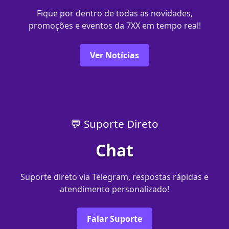
Fique por dentro de todas as novidades,
promoções e eventos da 7XX em tempo real!
Ver Notícias
💬 Suporte Direto
Chat
Suporte direto via Telegram, respostas rápidas e
atendimento personalizado!
Falar Suporte