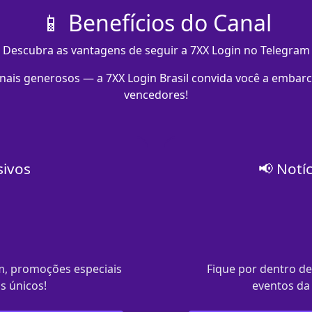
📱 Benefícios do Canal
Descubra as vantagens de seguir a 7XX Login no Telegram
nais generosos — a 7XX Login Brasil convida você a embar
vencedores!
sivos
📢 Notí
m, promoções especiais
Fique por dentro d
s únicos!
eventos da