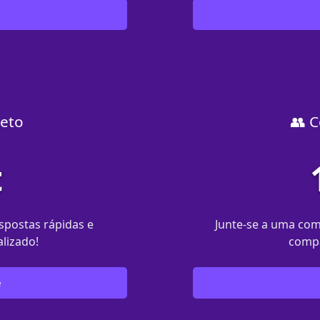
reto
👥 
t
espostas rápidas e
Junte-se a uma com
lizado!
compa
e