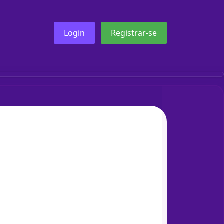
Login
Registrar-se