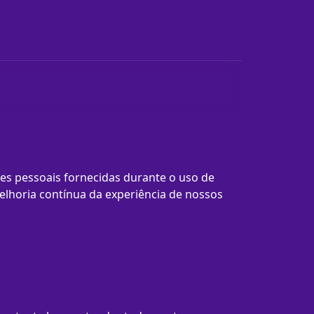
es pessoais fornecidas durante o uso de
elhoria contínua da experiência de nossos