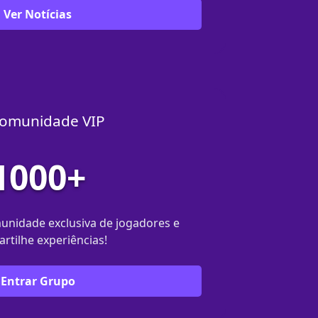
Ver Notícias
Comunidade VIP
1000+
unidade exclusiva de jogadores e
rtilhe experiências!
Entrar Grupo